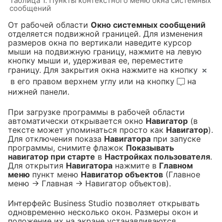
Таблица 1. Пункты контекстного меню окна системных
сообщений
От рабочей области
Окно системных сообщений
отделяется подвижной границей. Для изменения
размеров окна по вертикали наведите курсор
мыши на подвижную границу, нажмите на левую
кнопку мыши и, удерживая ее, переместите
границу. Для закрытия окна нажмите на кнопку
в его правом верхнем углу или на кнопку
на
нижней панели.
При загрузке программы в рабочей области
автоматически открывается окно
Навигатор
(в
тексте может упоминаться просто как
Навигатор
).
Для отключения показа
Навигатора
при запуске
программы, снимите флажок
Показывать
навигатор при старте
в
Настройках пользователя
.
Для открытия
Навигатора
нажмите в
Главном
меню
пункт меню
Навигатор объектов
(Главное
меню → Главная → Навигатор объектов).
Интерфейс Business Studio позволяет открывать
одновременно несколько окон. Размеры окон и
положение их на экране устанавливаются