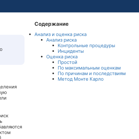
Содержание
Анализ и оценка риска
Анализ риска
Контрольные процедуры
о
Инциденты
Оценка риска
Простой
По максимальным оценкам
По причинам и последствиям
Метод Монте Карло
деления
вую
или
риск
ь
бавляются
ектом
).