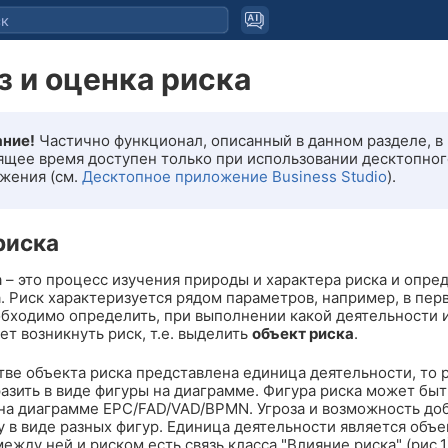
з и оценка риска
ние!
Частично функционал, описанный в данном разделе, в
ящее время доступен только при использовании десктопног
жения (см.
Десктопное приложение Business Studio
).
риска
 – это процесс изучения природы и характера риска и опре
. Риск характеризуется рядом параметров, например, в пер
обходимо определить, при выполнении какой деятельности 
т возникнуть риск, т.е. выделить
объект риска
.
тве объекта риска представлена единица деятельности, то 
азить в виде фигуры на диаграмме. Фигура риска может быт
на диаграмме EPC/FAD/VAD/BPMN. Угроза и возможность до
у в виде разных фигур. Единица деятельности является объ
между ней и риском есть связь класса "Влияние риска" (рис.1