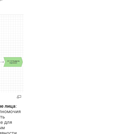
е лица
:
олномочия
ть
е для
ым
ивности,