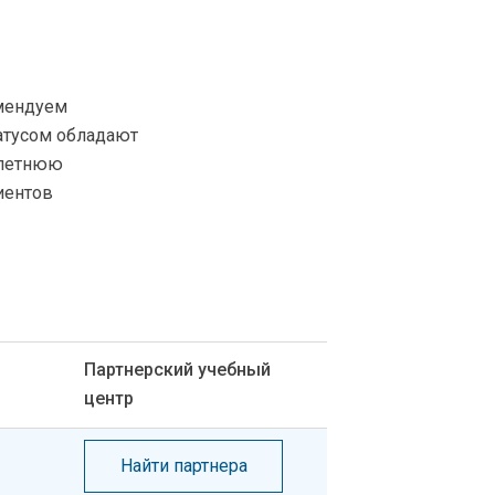
омендуем
татусом обладают
олетнюю
иентов
Партнерский учебный
центр
Найти партнера