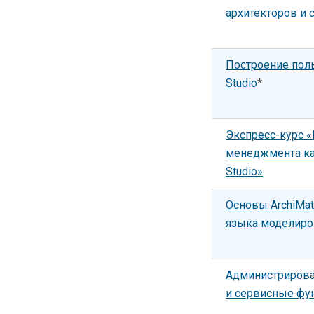
архитекторов и 
Построение поль
Studio
*
Экспресс-курс 
менеджмента ка
Studio»
Основы ArchiMat
языка моделиров
Администрирован
и сервисные фу