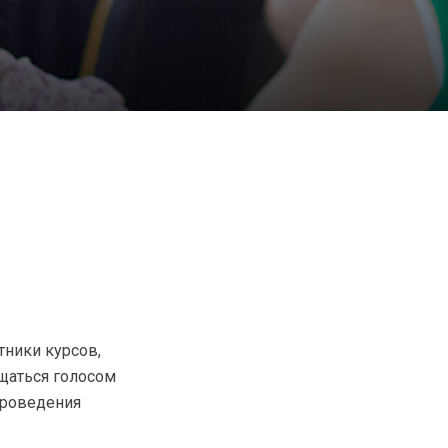
тники курсов,
бщаться голосом
проведения