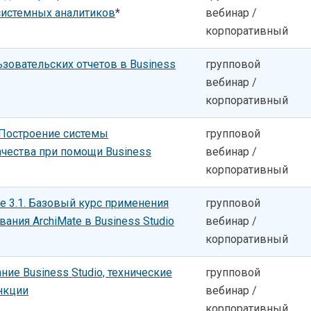
системных аналитиков
*
вебинар /
корпоративный
зовательских отчетов в Business
групповой
вебинар /
корпоративный
«Построение системы
групповой
чества при помощи Business
вебинар /
корпоративный
e 3.1. Базовый курс применения
групповой
ания ArchiMate в Business Studio
вебинар /
корпоративный
ие Business Studio, технические
групповой
нкции
вебинар /
корпоративный