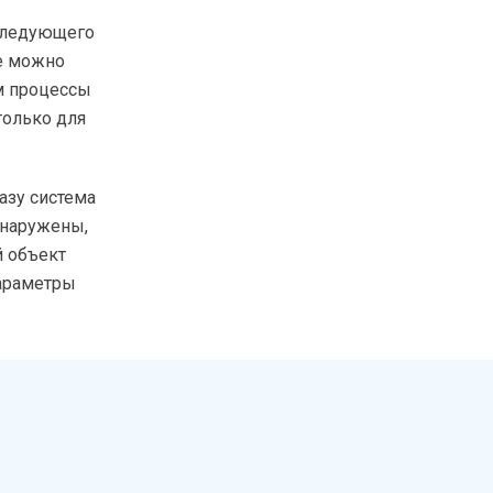
оследующего
зе можно
м процессы
только для
азу система
бнаружены,
й объект
параметры