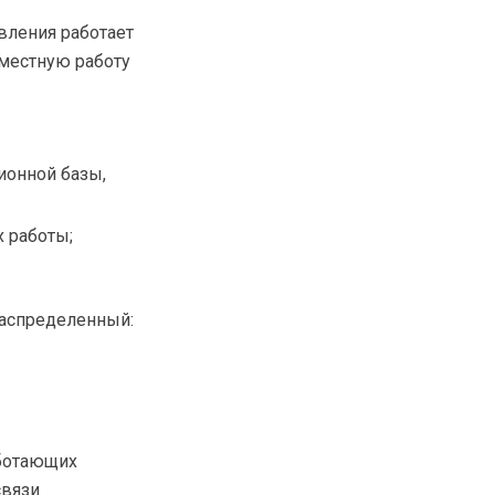
вления работает
вместную работу
ионной базы,
х работы;
распределенный:
аботающих
связи