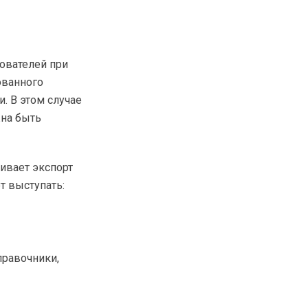
ователей при
ованного
. В этом случае
жна быть
ивает экспорт
т выступать:
правочники,