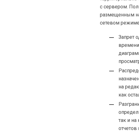
с сервером. Пол
размещенным на
сетевом режиме 
Запрет 
времени
диаграм
просмат
Распред
назначе
на реда
как ост
Разгран
определи
так и на
отчетов и