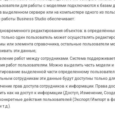
ьзователи для работы с моделями подключаются к базам 
 выделенном сервере или на компьютере одного из польз
работы Business Studio обеспечивает:
одновременного редактирования объектов: в определённы
 только один пользователь может осуществлять редактир
мы или элемента справочника, остальные пользователи мо
ривать эти данные;
еление работ между сотрудниками. Система поддерживае
ния работ пользователям. Можно выделить часть модели и
ктирование выделенной части определенному пользователю
альным сотрудникам эти данные будут доступны только для
ичение прав доступа сотрудников к информации. Права до
ть как на доступ к информации (Доступ, Изменение, Созда
 конкретные действия пользователей (Экспорт/Импорт в ф
 т.д.).