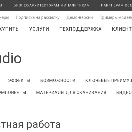
М
БИЗНЕС-АРХИТЕКТОРАМ И АНАЛИТИКАМ
ПАРТНЕРАМ КО
неры
Подписка на рассылку
Демо-версии
Примеры модел
КУПИТЬ
УСЛУГИ
ТЕХПОДДЕРЖКА
КЛИЕНТ
udio
ЭФФЕКТЫ
ВОЗМОЖНОСТИ
КЛЮЧЕВЫЕ ПРЕИМУ
ОМПОНЕНТЫ
МАТЕРИАЛЫ ДЛЯ СКАЧИВАНИЯ
ВИДЕО
тная работа