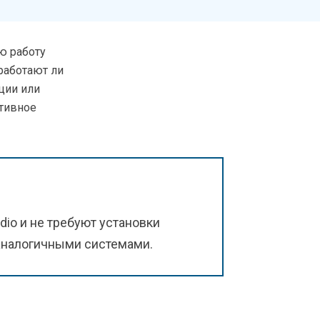
ю работу
работают ли
ции или
ктивное
io и не требуют установки
аналогичными системами.