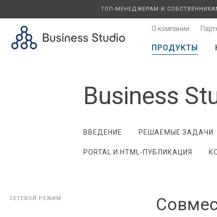
ТОП-МЕНЕДЖЕРАМ И СОБСТВЕННИКА
О компании
Парт
ПРОДУКТЫ
Business St
ВВЕДЕНИЕ
РЕШАЕМЫЕ ЗАДАЧИ
PORTAL И HTML-ПУБЛИКАЦИЯ
К
Совмес
СЕТЕВОЙ РЕЖИМ
СЕТЕВОЙ РЕЖИМ