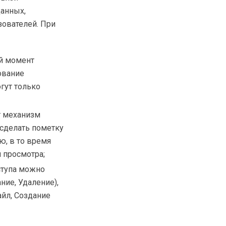
данных,
ователей. При
й момент
ование
гут только
т механизм
 сделать пометку
, в то время
 просмотра;
ступа можно
ние, Удаление),
айл, Создание