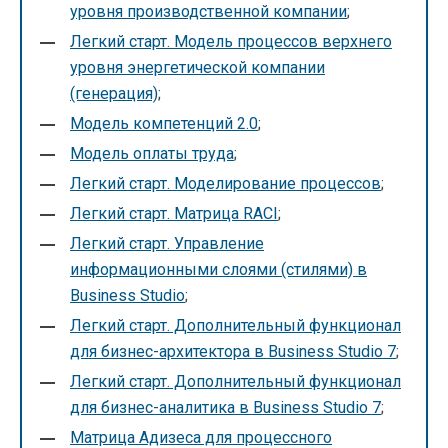
уровня производственной компании
;
Легкий старт. Модель процессов верхнего
уровня энергетической компании
(генерация)
;
Модель компетенций 2.0
;
Модель оплаты труда
;
Легкий старт. Моделирование процессов
;
Легкий старт. Матрица RACI
;
Легкий старт. Управление
информационными слоями (стилями) в
Business Studio
;
Легкий старт. Дополнительный функционал
для бизнес-архитектора в Business Studio 7
;
Легкий старт. Дополнительный функционал
для бизнес-аналитика в Business Studio 7
;
Матрица Адизеса для процессного