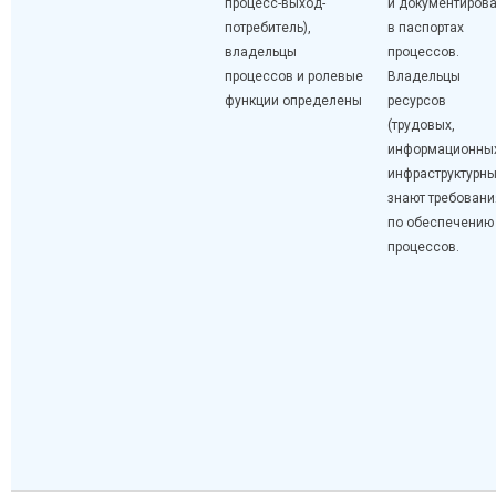
процесс-выход-
и документиров
потребитель),
в паспортах
владельцы
процессов.
процессов и ролевые
Владельцы
функции определены
ресурсов
(трудовых,
информационных
инфраструктурны
знают требовани
по обеспечению
процессов.