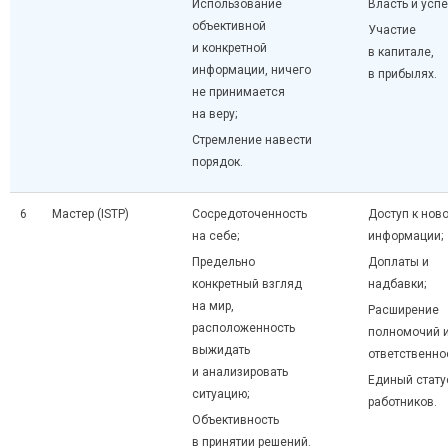
Использование
Власть и успе
объективной
Участие
и конкретной
в капитале,
информации, ничего
в прибылях.
не принимается
на веру;
Стремление навести
порядок.
6
Мастер (ISTP)
Сосредоточенность
Доступ к нов
на себе;
информации;
Предельно
Доплаты и
конкретный взгляд
надбавки;
на мир,
Расширение
расположенность
полномочий 
выжидать
ответственно
и анализировать
Единый стату
ситуацию;
работников.
Объективность
в принятии решений.