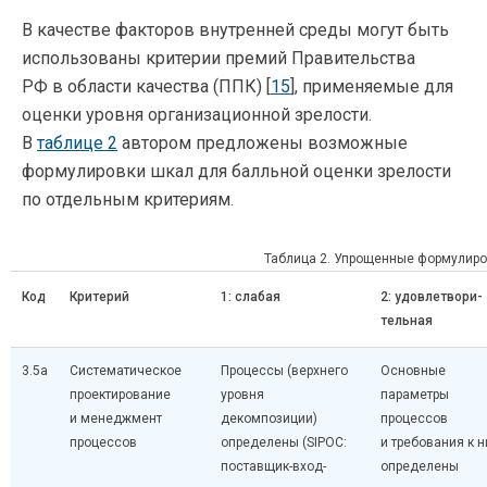
В качестве факторов внутренней среды могут быть
использованы критерии премий Правительства
РФ в области качества (ППК) [
15
], применяемые для
оценки уровня организационной зрелости.
В
таблице 2
автором предложены возможные
формулировки шкал для балльной оценки зрелости
по отдельным критериям.
Таблица 2. Упрощенные формулиро
Код
Критерий
1: слабая
2: удовлетвори­
тельная
3.5а
Систематическое
Процессы (верхнего
Основные
проектирование
уровня
параметры
и менеджмент
декомпозиции)
процессов
процессов
определены (SIPOC:
и требования к 
поставщик-вход-
определены