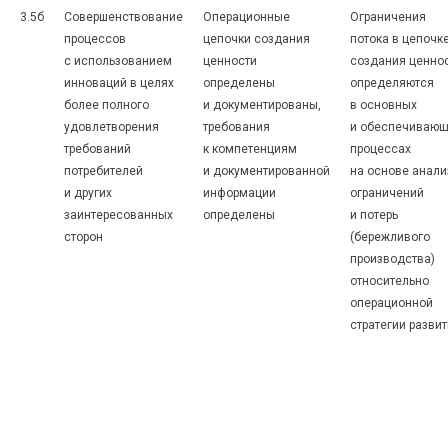
3.5б
Совершенствование
Операционные
Ограничения
процессов
цепочки создания
потока в цепочк
с использованием
ценности
создания ценно
инноваций в целях
определены
определяются
более полного
и документированы,
в основных
удовлетворения
требования
и обеспечивающ
требований
к компетенциям
процессах
потребителей
и документированной
на основе анали
и других
информации
ограничений
заинтересованных
определены
и потерь
сторон
(бережливого
производства)
относительно
операционной
стратегии разви