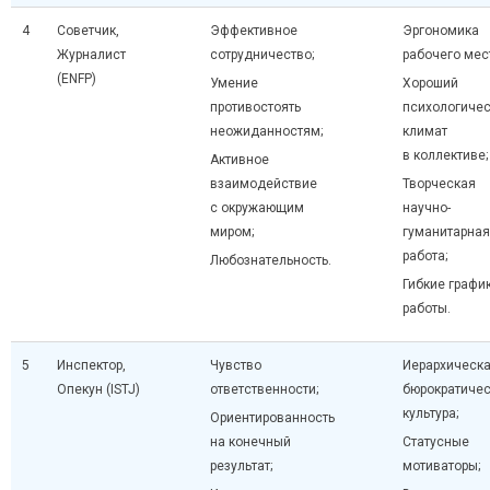
4
Советчик,
Эффективное
Эргономика
Журналист
сотрудничество;
рабочего мес
(ENFP)
Умение
Хороший
противостоять
психологиче
неожиданностям;
климат
в коллективе;
Активное
взаимодействие
Творческая
с окружающим
научно-
миром;
гуманитарная
работа;
Любознательность.
Гибкие графи
работы.
5
Инспектор,
Чувство
Иерархическ
Опекун (ISTJ)
ответственности;
бюрократиче
культура;
Ориентированность
на конечный
Статусные
результат;
мотиваторы;