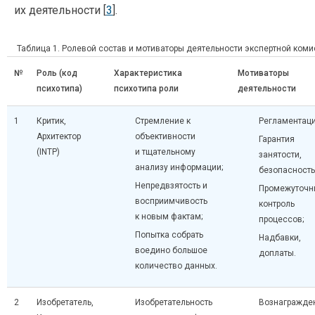
их деятельности [
3
].
Таблица 1. Ролевой состав и мотиваторы деятельности экспертной ком
№
Роль (код
Характеристика
Мотиваторы
психотипа)
психотипа роли
деятельности
1
Критик,
Стремление к
Регламентаци
Архитектор
объективности
Гарантия
(INTP)
и тщательному
занятости,
анализу информации;
безопасность
Непредвзятость и
Промежуточн
восприимчивость
контроль
к новым фактам;
процессов;
Попытка собрать
Надбавки,
воедино большое
доплаты.
количество данных.
2
Изобретатель,
Изобретательность
Вознагражде