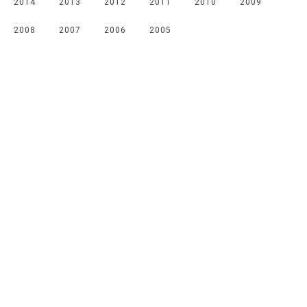
2014
2013
2012
2011
2010
2009
2008
2007
2006
2005
Мы в соцсетях