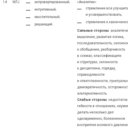
14
INTJ
интровертированный;
«Аналитик»:
стремление все улучшит
интуитивный;
и усовершенствовать;
мыслительный;
стремление к законченно
решающий.
Сильные стороны
: аналитич
мышление, развитая логика,
последовательность, склонно
к обобщению, разборчивость
в схемах, классификациях
и структурах, склонность
к дисциплине, порядку,
справедливости
и ответственности, пунктуальн
демократичность, осторожност
альтернативность.
Слабые стороны
: недостаток
гибкости в отношениях, неуме
делать несколько дел
одновременно, болезненное
восприятие волевого давлени