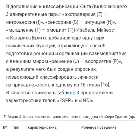
В дополнение к классификации Юнга (включающего
3 альтернативные пары: «экстраверсия (E) —
интроверсия (I)», «сенсорика (S) — интуиция (N)»,
«мышление (T) — эмоции» (F)) Изабель Майерс
и Катарина Бриггс добавили еще одну пару
психических функций, отражающую способ
подготовки решений и организации взаимодействия
с внешним миром «решение (J) — восприятие (P)»,
в результате чего был создан опросник,
позволяющий классифировать личности
на принадлежность к одному из 16 типов [
16
].
В качестве примера в
таблице 3
представлены
характеристики типов «ESFP» и «INTJ».
Таблица 3. Характеристика типов личности по модели «Майерс-Бриггс» (пр
№
Тип
Характеристика
Ролевое поведение