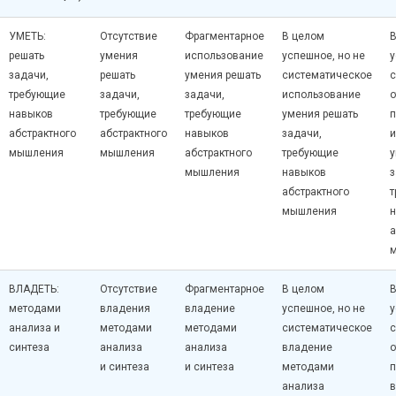
УМЕТЬ:
Отсутствие
Фрагментарное
В целом
В
решать
умения
использование
успешное, но не
у
задачи,
решать
умения решать
систематическое
требующие
задачи,
задачи,
использование
о
навыков
требующие
требующие
умения решать
абстрактного
абстрактного
навыков
задачи,
и
мышления
мышления
абстрактного
требующие
у
мышления
навыков
з
абстрактного
мышления
а
ВЛАДЕТЬ:
Отсутствие
Фрагментарное
В целом
В
методами
владения
владение
успешное, но не
у
анализа и
методами
методами
систематическое
синтеза
анализа
анализа
владение
о
и синтеза
и синтеза
методами
анализа