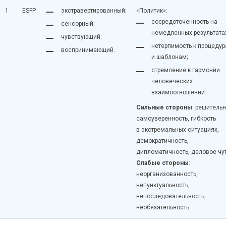
1
ESFP
экстравертированный;
«Политик»:
сосредоточенность на
сенсорный;
немедленных результатах
чувствующий;
нетерпимость к процеду
воспринимающий.
и шаблонам;
стремление к гармонии
человеческих
взаимоотношений.
Сильные стороны
: решительн
самоуверенность, гибкость
в экстремальных ситуациях,
демократичность,
дипломатичность, деловое чут
Слабые стороны
:
неорганизованность,
непунктуальность,
непоследовательность,
необязательность.