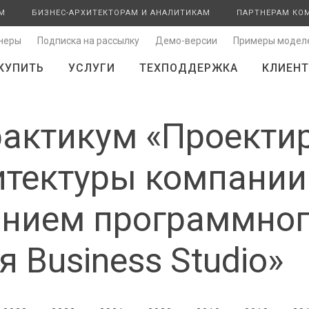
М
БИЗНЕС-АРХИТЕКТОРАМ И АНАЛИТИКАМ
ПАРТНЕРАМ КО
неры
Подписка на рассылку
Демо-версии
Примеры модел
КУПИТЬ
УСЛУГИ
ТЕХПОДДЕРЖКА
КЛИЕНТ
актикум «Проекти
итектуры компании
анием программно
 Business Studio»