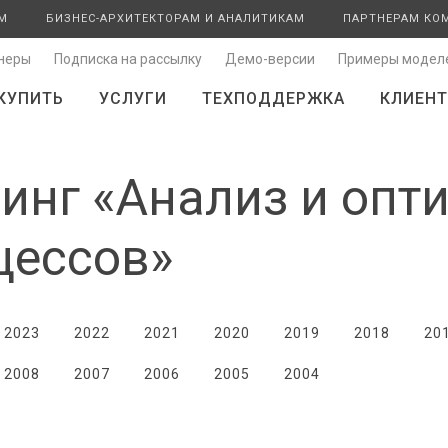
М
БИЗНЕС-АРХИТЕКТОРАМ И АНАЛИТИКАМ
ПАРТНЕРАМ КО
неры
Подписка на рассылку
Демо-версии
Примеры модел
КУПИТЬ
УСЛУГИ
ТЕХПОДДЕРЖКА
КЛИЕНТ
инг «Анализ и опт
цессов»
2023
2022
2021
2020
2019
2018
20
2008
2007
2006
2005
2004