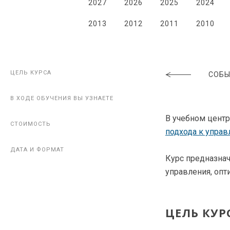
2027
2026
2025
2024
2013
2012
2011
2010
ЦЕЛЬ КУРСА
ЦЕЛЬ КУРСА
СОБЫ
В ХОДЕ ОБУЧЕНИЯ ВЫ УЗНАЕТЕ
В ХОДЕ ОБУЧЕНИЯ ВЫ УЗНАЕТЕ
В учебном центре
СТОИМОСТЬ
СТОИМОСТЬ
подхода к управ
ДАТА И ФОРМАТ
ДАТА И ФОРМАТ
Курс предназна
управления, опт
ЦЕЛЬ КУР