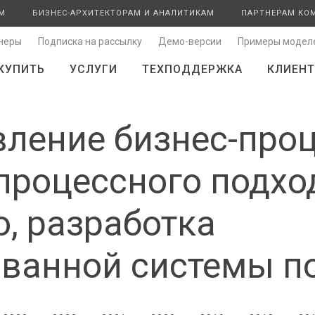
М
БИЗНЕС-АРХИТЕКТОРАМ И АНАЛИТИКАМ
ПАРТНЕРАМ КО
неры
Подписка на рассылку
Демо-версии
Примеры модел
КУПИТЬ
УСЛУГИ
ТЕХПОДДЕРЖКА
КЛИЕНТ
вление бизнес-про
процессного подхо
, разработка
ванной системы п