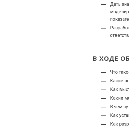
Дать зна
моделир
показате
Разрабо
ответств
В ХОДЕ О
Что тако
Какие н
Как выс
Какие м
В чем с
Как уста
Как разр