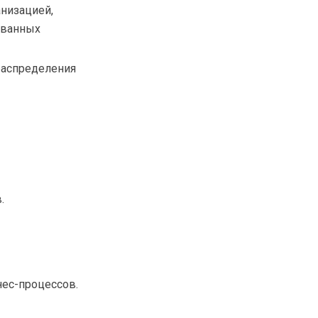
анизацией,
ованных
распределения
.
нес-процессов.