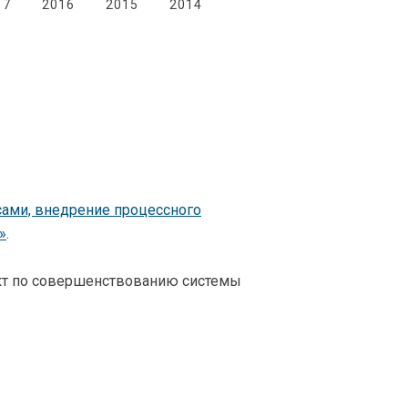
17
2016
2015
2014
сами, внедрение процессного
»
.
ект по совершенствованию системы