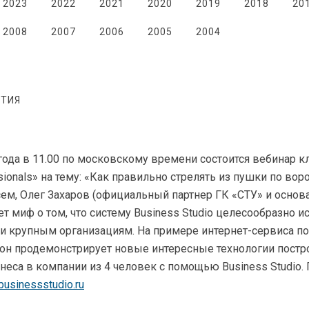
2023
2022
2021
2020
2019
2018
20
2008
2007
2006
2005
2004
ТИЯ
 года в 11.00 по московскому времени состоится вебинар к
ssionals» на тему: «Как правильно стрелять из пушки по вор
ем, Олег Захаров (официальный партнер ГК «СТУ» и основ
ет миф о том, что систему Business Studio целесообразно 
 и крупным организациям. На примере
интернет-сервиса
по
 он продемонстрирует новые интересные технологии постр
неса в компании из 4 человек c помощью Business Studio.
usinessstudio.ru