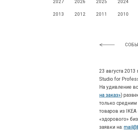
2027
2026
2025
2024
2013
2012
2011
2010
СОБЫ
23 августа 2013
Studio for Profe
На удивление вс
на заказ»
) разве
только средним
товаров из IKEA
«здорового» биз
заявки на:
mail@b