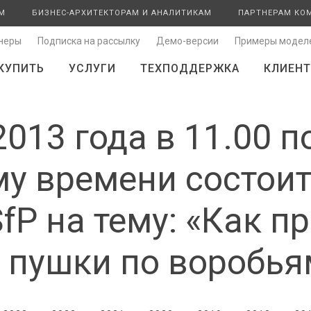
М
БИЗНЕС-АРХИТЕКТОРАМ И АНАЛИТИКАМ
ПАРТНЕРАМ КО
неры
Подписка на рассылку
Демо-версии
Примеры модел
КУПИТЬ
УСЛУГИ
ТЕХПОДДЕРЖКА
КЛИЕНТ
2013 года в 11.00 п
у времени состоит
fP на тему: «Как п
з пушки по воробья