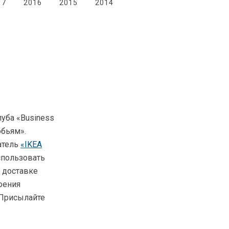
17
2016
2015
2014
луба «Business
обьям».
атель
«IKEA
использовать
 доставке
оения
 Присылайте