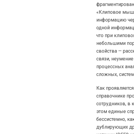
фрагментирован
«Клиповое мышл
информацию чер
одной информаци
что при клипов
небольшими пор
свойства — расс
связи, неумени
процессных анал
сложных, систем
Как проявляется
справочнике про
сотрудников, в 
этом единые спр
бессистемно, ка
дублирующих дру