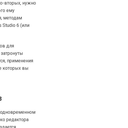
 Во-вторых, нужно
ого ему
я, методам
Studio 6 (или
ов для
т затронуты
тся, применения
ве которых вы
В
ри одновременном
ько редактора
здается