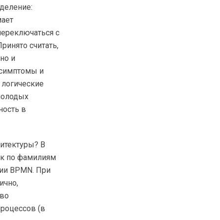
деление:
мает
переключаться с
ринято считать,
но и
 симптомы и
 логические
молодых
ность в
хитектуры? В
ок по фамилиям
ции BPMN. При
ично,
тво
процессов (в