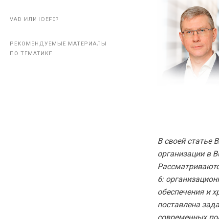
VAD ИЛИ IDEF0?
VAD ИЛИ IDEF0?
РЕКОМЕНДУЕМЫЕ МАТЕРИАЛЫ
РЕКОМЕНДУЕМЫЕ МАТЕРИАЛЫ
ПО ТЕМАТИКЕ
ПО ТЕМАТИКЕ
В своей статье
организации в B
Рассматриваются
6: организацион
обеспечения и х
поставлена зада
современных по