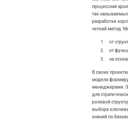
процессная архи
так называемых 
разработке корп
четкий метод. М
от струк
от функ
на осно
В своих проекта
модели формиру
менеджерами. Э
для стратегичес
ролевой структу
выбора ключевых
знаний по бизне