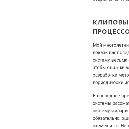
КЛИПОВЫ
ПРОЦЕСС
Мой многолетний
показывает сле
систему весьма 
чтобы они «нач
разработки мето
периодически иг
В последнее вр
системы рассма
систему и «нари
обязательно, ош
схеме» и т.п. Не