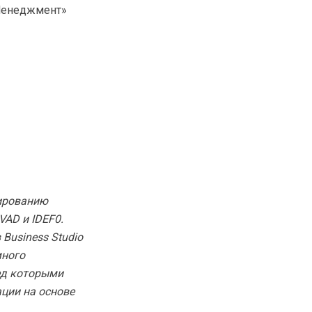
Менеджмент»
лированию
VAD и IDEF0.
Business Studio
много
ред которыми
ции на основе