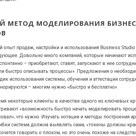
Й МЕТОД МОДЕЛИРОВАНИЯ БИЗНЕС
ОВ
 опыт продаж, настройки и использования Business Studio
дующее. Довольно много компаний, которые начинают исп
спонтанно – приобретают, ставят, запускают в нее сотрудни
али быстро описывать процессы». Предложения о необход
дик использования системы, обучения и аттестации сотруд
норируются – многим нужно «быстро и бесплатно».
емя некоторые клиенты в качестве одного из ключевых к
тривают «возможность быстро начать моделировать проце
совал», что нужно. Изучать нотации и методы построения а
ибки система должна выявлять сама, «токены должны крас
 хочется говорить о плохом, но это очень похоже на следств