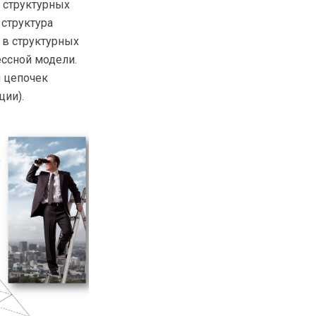
 структурных
 структура
 в структурных
ессной модели.
я цепочек
ции).