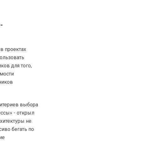
-
 в проектах
ользовать
ков для того,
имости
ников
ритериев выбора
ссы» - открыл
рхитектуры не
иво бегать по
ие