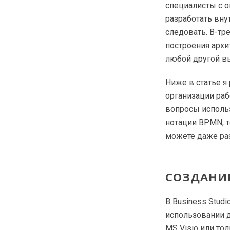
специалисты с оп
разработать вну
следовать. В-тр
построения архи
любой другой выб
Ниже в статье 
организации раб
вопросы использ
нотации BPMN, т
можете даже ра
СОЗДАНИЕ
В Business Stud
использовании д
MS Visio или то