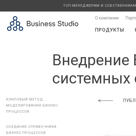
ТОП-МЕНЕДЖЕРАМ И СОБСТВЕННИКА
О компании
Парт
ПРОДУКТЫ
Внедрение B
системных 
КЛИПОВЫЙ МЕТОД
КЛИПОВЫЙ МЕТОД
ПУБЛ
МОДЕЛИРОВАНИЯ БИЗНЕС-
МОДЕЛИРОВАНИЯ БИЗНЕС-
ПРОЦЕССОВ
ПРОЦЕССОВ
СОЗДАНИЕ СПРАВОЧНИКА
СОЗДАНИЕ СПРАВОЧНИКА
БИЗНЕС-ПРОЦЕССОВ
БИЗНЕС-ПРОЦЕССОВ