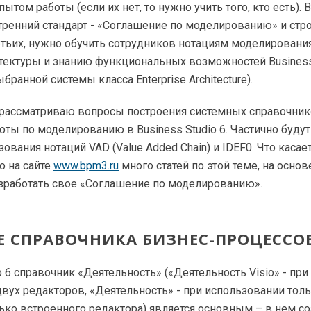
ытом работы (если их нет, то нужно учить того, кто есть).
тренний стандарт - «Соглашение по моделированию» и стр
етьих, нужно обучить сотрудников нотациям моделировани
тектуры и знанию функциональных возможностей Business 
ранной системы класса Enterprise Architecture).
я рассматриваю вопросы построения системных справочник
оты по моделированию в Business Studio 6. Частично буду
ования нотаций VAD (Value Added Chain) и IDEF0. Что касае
о на сайте
www.bpm3.ru
много статей по этой теме, на осно
зработать свое «Соглашение по моделированию».
 СПРАВОЧНИКА БИЗНЕС-ПРОЦЕССО
io 6 справочник «Деятельность» («Деятельность Visio» - п
вух редакторов, «Деятельность» - при использовании тол
лько встроенного редактора) является основным – в нем со