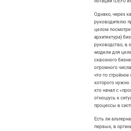
нотации IDEF0 ил
Однако, через к
руководителю про
целом посмотрет
архитектура) би
руководство, в 
модели для целе
сквозного бизне
огромного числа
что-то стройное
которого нужно п
кто начал с «пр
отношусь к ситу
процессы в сист
Есть ли альтерн
первых, в орга