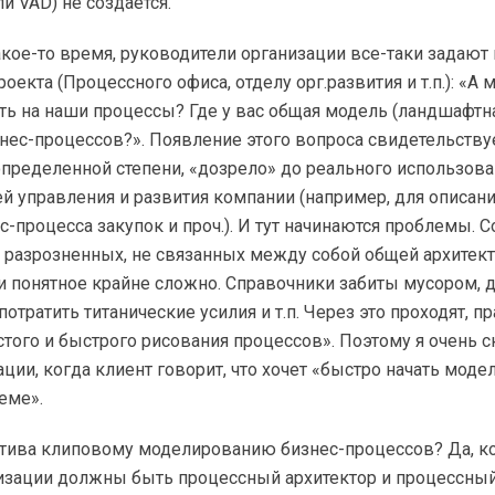
и VAD) не создается.
акое-то время, руководители организации все-таки задают
екта (Процессного офиса, отделу орг.развития и т.п.): «А 
ь на наши процессы? Где у вас общая модель (ландшафтна
знес-процессов?». Появление этого вопроса свидетельствуе
определенной степени, «дозрело» до реального использов
й управления и развития компании (например, для описан
с-процесса закупок и проч.). И тут начинаются проблемы. С
 разрозненных, не связанных между собой общей архитект
 и понятное крайне сложно. Справочники забиты мусором, д
отратить титанические усилия и т.п. Через это проходят, пр
остого и быстрого рисования процессов». Поэтому я очень 
ации, когда клиент говорит, что хочет «быстро начать моде
еме».
атива клиповому моделированию бизнес-процессов? Да, ко
низации должны быть процессный архитектор и процессный