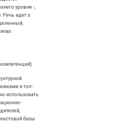
хнего уровня -,
. Речь идет о
еделенный,
ипах:
компетенций).
руктурной
никами и топ-
но использовать
зационно-
дителей,
текстовой базы