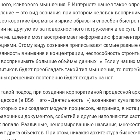
ного, клипового мышления. В Интернете нашел такое опре
ение — это вид сознания, при котором человек восприни
ез короткие форматы и яркие образы и способен быстро 
и на другую из-за поверхностного погружения в её суть. П
ом мышлении мозг воспринимает информацию фрагментар
циями. Этому виду сознания приписывают самые разные
еянность внимания и концентрации, неспособность строить
е воспринимать большие объёмы данных…». Если у наших 
итиков будет преобладать такой тип мышления, то потреб
ных решениях постепенно будет сходить на нет.
 такой подход при создании корпоративной процессной ар
цессов (в BS6 – это «Деятельность…») возникает куча пап
которых они создают модели процессов, например, в нота
авочники документов, событий и другие наполняются хаот
к попало. Различные, ненормированные названия, множес
г друга объектов. При этом, никакая архитектура бизнес-